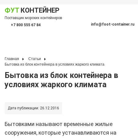
ФУТ
КОНТЕЙНЕР
Показать меню
Поставщик морских контейнеров
По
info@foot-container.ru
+7 800 555 67 84
(Санкт-Петербург)
(Москва)
+7 812 600 19 10
+7 495 128 50 87
Главная
Статьи
Бытовка из блок контейнера в условиях жаркого климата
Бытовка из блок контейнера в
условиях жаркого климата
Дата публикации:
26.12.2016
Бытовками называют временные жилые
сооружения, которые устанавливаются на