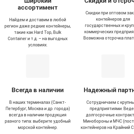
Широкий
Скидки и отсро
ассортимент
Скидки при оптовом зак
контейнеров для
Найдем и доставим в любой
государственных и кру
регион даже редкие контейнеры,
коммерческих предприя
такие как Hard Top, Bulk
Возможна отсрочка плат
Container и т.д. – на выгодных
условиях.
Всегда в наличии
Надежный парт
В наших терминалах (Санкт-
Сотрудничаем с крупн
Петербург, Москва и др. города)
предприятиями. Вед
всегда в наличии продукция
долгосрочные контракт
разного типа: выберите удобный
Минобороны и МЧС (пост
морской контейнер.
контейнеров на Крайний С