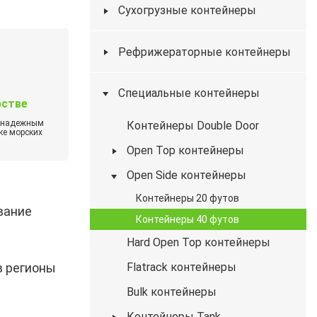
Сухогрузные контейнеры
Рефрижераторные контейнеры
Специальные контейнеры
рстве
м надежным
Контейнеры Double Door
ке морских
Open Top контейнеры
Open Side контейнеры
Контейнеры 20 футов
вание
Контейнеры 40 футов
Hard Open Top контейнеры
в регионы
Flatrack контейнеры
Bulk контейнеры
Контейнеры Tank