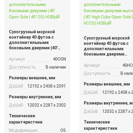
Сухогрузный морской
контейнер 40 футов с
Сухогрузный морской
дополнительными
контейнер 40 футов с
боковыми дверями (40′
дополнительными
Open Side | 40′ OS) НОВЫЙ
боковыми дверями
Артикул
40OSN
высокий (40′ High Cube
Open Side | 40′ HCOS)
Артикул
40HC
Доступность
В наличии
НОВЫЙ
Доступность
В нал
Размеры внешние, мм
Размеры внешние, мм
ДxШxВ
12192 x 2438 x 2591
ДxШxВ
12192 x 2438 x 
Размеры внутренние, мм
Размеры внутренние, 
ДxШxВ
12032 x 2287 x 2302
ДxШxВ
12032 x 2287 x 
Технические
характеристики
Технические
характеристики
Модификация
OS