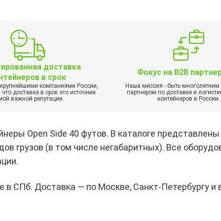
тированная доставка
Фокус на B2B партне
нтейнеров в срок
 крупнейшими компаниями России,
Наша миссия - быть многолетни
что доставка в срок это источник
партнером по доставке и логисти
мой важной репутации.
контейнеров в России.
йнеры Open Side 40 футов. В каталоге представлены
ов грузов (в том числе негабаритных). Все оборудо
ации.
в СПб. Доставка — по Москве, Санкт-Петербургу и 