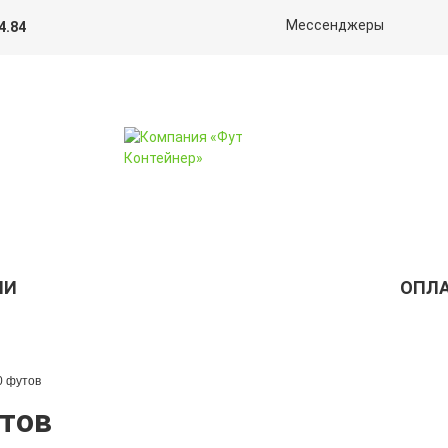
Мессенджеры
4.84
ИИ
ОПЛА
40 футов
утов