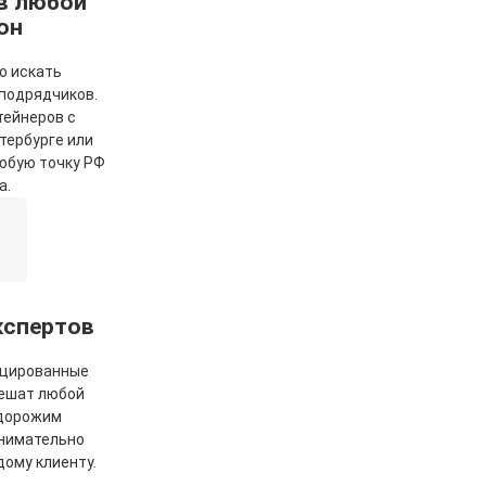
в любой
он
о искать
подрядчиков.
тейнеров с
тербурге или
любую точку РФ
а.
кспертов
цированные
ешат любой
 дорожим
внимательно
дому клиенту.