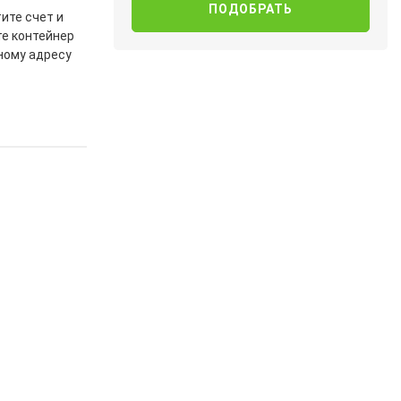
ите счет и
те контейнер
ному адресу