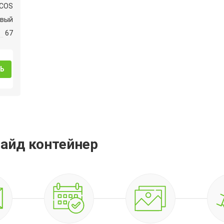
COS
овый
67
Ь
сайд контейнер