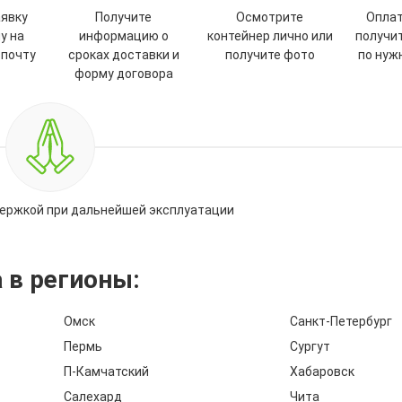
аявку
Получите
Осмотрите
Оплат
у на
информацию о
контейнер лично или
получи
 почту
сроках доставки и
получите фото
по нуж
форму договора
ержкой при дальнейшей эксплуатации
 в регионы:
Омск
Санкт-Петербург
Пермь
Сургут
П-Камчатский
Хабаровск
Салехард
Чита