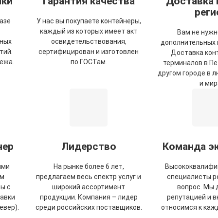
чки
Гарантия качества
Доставка 
реги
азе
У нас вы покупаете контейнеры,
каждый из которых имеет акт
Вам не нужн
пных
освидетельствования,
дополнительных 
тий.
сертифицирован и изготовлен
Доставка кон
ежа.
по ГОСТам.
терминалов в Пе
другом городе в 
и мир
нер
Лидерство
Команда э
ыми
На рынке более 6 лет,
Высококвалифи
ем
предлагаем весь спектр услуг и
специалисты р
ы с
широкий ассортимент
вопрос. Мы
авки
продукции. Компания – лидер
репутацией и 
евер).
среди российских поставщиков.
относимся к каж