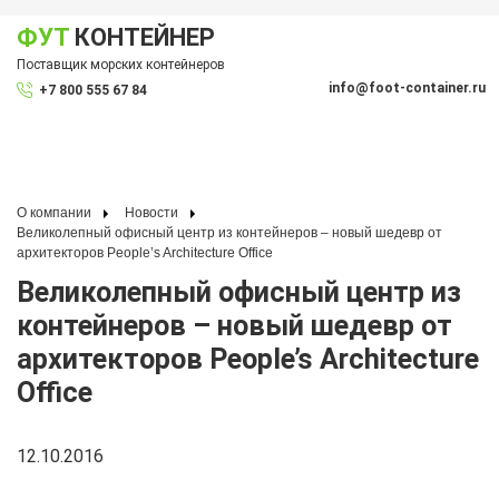
ФУТ
КОНТЕЙНЕР
Показать меню
Поставщик морских контейнеров
По
info@foot-container.ru
+7 800 555 67 84
(Санкт-Петербург)
(Москва)
+7 812 600 19 10
+7 495 128 50 87
О компании
Новости
Великолепный офисный центр из контейнеров – новый шедевр от
архитекторов People’s Architecture Office
Великолепный офисный центр из
контейнеров – новый шедевр от
архитекторов People’s Architecture
Office
12.10.2016