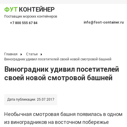
ФУТ
КОНТЕЙНЕР
Показать меню
Поставщик морских контейнеров
По
info@foot-container.ru
+7 800 555 67 84
(Санкт-Петербург)
(Москва)
+7 812 600 19 10
+7 495 128 50 87
Главная
Статьи
Виноградник удивил посетителей своей новой смотровой башней
Виноградник удивил посетителей
своей новой смотровой башней
Дата публикации:
25.07.2017
Необычная смотровая башня появилась в одном
из виноградников на восточном побережье