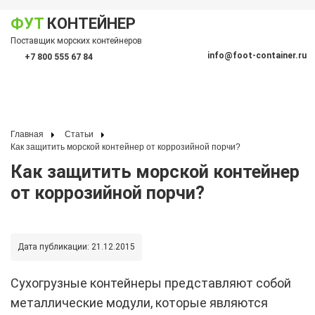
ФУТ
КОНТЕЙНЕР
Показать меню
Поставщик морских контейнеров
По
info@foot-container.ru
+7 800 555 67 84
(Санкт-Петербург)
(Москва)
+7 812 600 19 10
+7 495 128 50 87
Главная
Статьи
Как защитить морской контейнер от коррозийной порчи?
Как защитить морской контейнер
от коррозийной порчи?
Дата публикации:
21.12.2015
Сухогрузные контейнеры представляют собой
металлические модули, которые являются