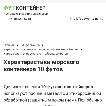
ФУТ
КОНТЕЙНЕР
Показать меню
Поставщик морских контейнеров
По
info@foot-container.ru
+7 800 555 67 84
(Санкт-Петербург)
(Москва)
+7 812 600 19 10
+7 495 128 50 87
Главная
Информация
Характеристики, виды и размеры морских контейнеров
Характеристики морского контейнера 10 футов
Характеристики морского
контейнера 10 футов
Для изготовления
10-футовых контейнеров
используют прочный металл с антикоррозийной
обработкой (защитным покрытием). Пол обычно