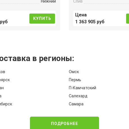
Нижний
Слив
Цена
КУПИТЬ
 руб
1 363 905 руб
оставка в регионы:
ков
Омск
оярск
Пермь
ан
П-Камчатский
а
Салехард
ибирск
Самара
ПОДРОБНЕЕ