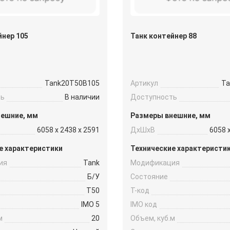
йнер 105
Танк контейнер 88
Tank20Т50B105
Артикул
Ta
ть
В наличии
Доступность
нешние, мм
Размеры внешние, мм
6058 x 2438 x 2591
ДxШxВ
6058 
е характеристики
Технические характеристи
ия
Tank
Модификация
Б/У
Состояние
Т50
Т-код
IMO 5
IMO код
м
20
Объем, куб.м