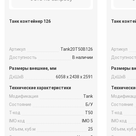
Танк контейнер 126
Танк конте
Артикул
Tank20Т50B126
Артикул
Доступность
В наличии
Доступнос
Размеры внешние, мм
Размеры в
ДxШxВ
6058 x 2438 x 2591
ДxШxВ
Технические характеристики
Технически
Модификация
Tank
Модификац
Состояние
Б/У
Состояние
Т-код
Т50
Т-код
IMO код
IMO 5
IMO код
Объем, куб.м
25
Объем, куб.