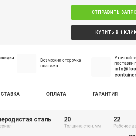
ОТПРАВИТЬ ЗАПР
КУПИТЬ В 1 КЛИ
скидки
Уточняйте
Возможна отсрочка
поставки п
платежа
info@foo
container
СТАВКА
ОПЛАТА
ГАРАНТИЯ
леродистая сталь
20
22
ериал
Толщина стен, мм
Рабочее д