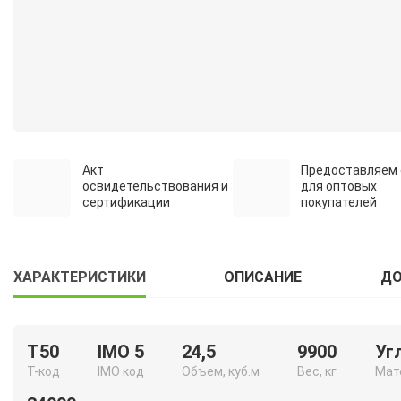
Акт
Предоставляем 
освидетельствования и
для оптовых
сертификации
покупателей
ХАРАКТЕРИСТИКИ
ОПИСАНИЕ
ДО
Т50
IMO 5
24,5
9900
Уг
Т-код
IMO код
Объем, куб.м
Вес, кг
Мат