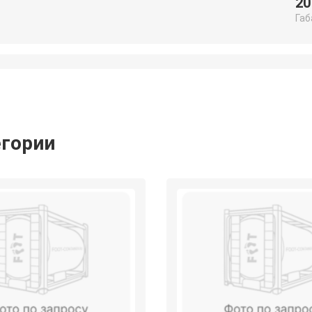
20
Габ
егории