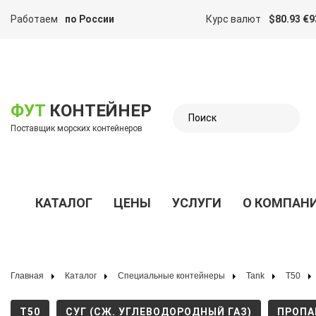
Работаем
по России
Курс валют
$80.93 €9
казать меню
ФУТ
КОНТЕЙНЕР
Поставщик морских контейнеров
КАТАЛОГ
ЦЕНЫ
УСЛУГИ
О КОМПАН
Показать меню
Главная
Каталог
Специальные контейнеры
Tank
T50
T50
СУГ (СЖ. УГЛЕВОДОРОДНЫЙ ГАЗ)
ПРОПА