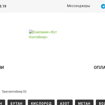
Мессенджеры
3.19
ИИ
ОПЛА
Танк контейнер 53
Н
БУТАН
КИСЛОРОД
АЗОТ
МЕТАН
ВО