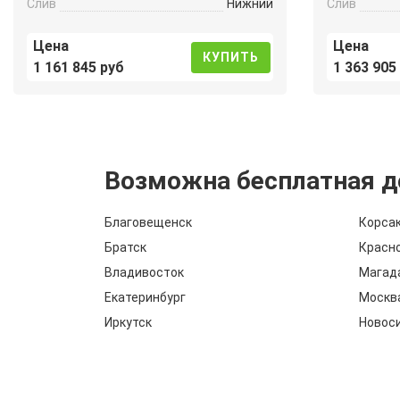
Слив
Нижний
Слив
Цена
Цена
КУПИТЬ
1 161 845 руб
1 363 905
Возможна бесплатная д
Благовещенск
Корса
Братск
Красн
Владивосток
Магад
Екатеринбург
Москв
Иркутск
Новос