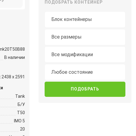
ПОДОБРАТЬ КОНТЕЙНЕР
Тип контейнера
Длина
Все размеры
nk20Т50B88
Модификация
Все модификации
В наличии
Состояние
Любое состояние
x 2438 x 2591
ки
Tank
Б/У
Т50
IMO 5
20