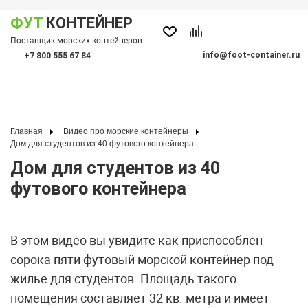
ФУТ
КОНТЕЙНЕР
Показать меню
Поставщик морских контейнеров
По
info@foot-container.ru
+7 800 555 67 84
(Санкт-Петербург)
(Москва)
+7 812 600 19 10
+7 495 128 50 87
Главная
Видео про морские контейнеры
Дом для студентов из 40 футового контейнера
Дом для студентов из 40
футового контейнера
В этом видео вы увидите как приспособлен
сорока пяти футовый морской контейнер под
жилье для студентов. Площадь такого
помещения составляет 32 кв. метра и имеет